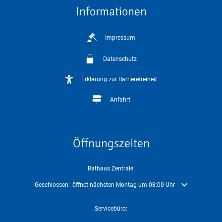
Informationen
Impressum
Datenschutz
Erklärung zur Barrierefreiheit
Anfahrt
Öffnungszeiten
Rathaus Zentrale:
Klicken, um weitere Öffnungs- oder Schließzeiten auszublenden
Geschlossen:
öffnet nächsten Montag um 08:00 Uhr
Servicebüro: