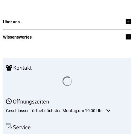
Über uns
Wissenswertes
Kontakt
Suchergebnisse werden geladen
Öffnungszeiten
Klicken, um weitere Öffnungs- oder Schließzeiten auszublenden
Geschlossen:
öffnet nächsten Montag um 10:00 Uhr
Service