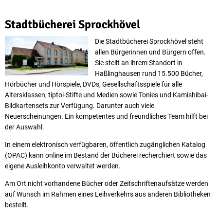
Stadtbücherei
Stadtbücherei Sprockhövel
Die Stadtbücherei Sprockhövel steht
allen Bür­gerinnen und Bürgern offen.
Sie stellt an ihrem Standort in
Haßlinghausen rund 15.500 Bücher,
Hörbücher und Hörspiele, DVDs, Gesellschaftsspiele für alle
Altersklassen, tiptoi-Stifte und Medien sowie Tonies und Kamishibai-
Bildkartensets zur Verfü­gung. Darunter auch viele
Neuerscheinungen. Ein kompetentes und freundliches Team hilft bei
der Auswahl.
In einem elektronisch verfügbaren, öffentlich zugänglichen Katalog
(OPAC) kann online im Bestand der Bücherei recherchiert sowie das
eigene Ausleihkonto verwaltet werden.
Am Ort nicht vorhandene Bücher oder Zeitschriftenaufsätze werden
auf Wunsch im Rahmen eines Leihverkehrs aus anderen Bibliotheken
bestellt.