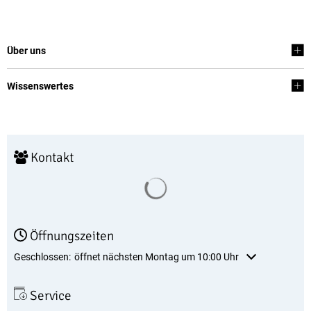
Über uns
Wissenswertes
Kontakt
Suchergebnisse werden geladen
Öffnungszeiten
Klicken, um weitere Öffnungs- oder Schließzeiten auszublenden
Geschlossen:
öffnet nächsten Montag um 10:00 Uhr
Service