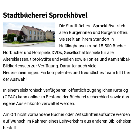
Stadtbücherei
Stadtbücherei Sprockhövel
Die Stadtbücherei Sprockhövel steht
allen Bür­gerinnen und Bürgern offen.
Sie stellt an ihrem Standort in
Haßlinghausen rund 15.500 Bücher,
Hörbücher und Hörspiele, DVDs, Gesellschaftsspiele für alle
Altersklassen, tiptoi-Stifte und Medien sowie Tonies und Kamishibai-
Bildkartensets zur Verfü­gung. Darunter auch viele
Neuerscheinungen. Ein kompetentes und freundliches Team hilft bei
der Auswahl.
In einem elektronisch verfügbaren, öffentlich zugänglichen Katalog
(OPAC) kann online im Bestand der Bücherei recherchiert sowie das
eigene Ausleihkonto verwaltet werden.
Am Ort nicht vorhandene Bücher oder Zeitschriftenaufsätze werden
auf Wunsch im Rahmen eines Leihverkehrs aus anderen Bibliotheken
bestellt.