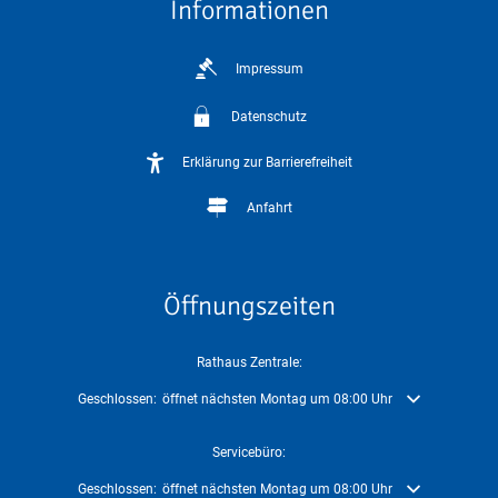
Informationen
Impressum
Datenschutz
Erklärung zur Barrierefreiheit
Anfahrt
Öffnungszeiten
Rathaus Zentrale:
Klicken, um weitere Öffnungs- oder Schließzeiten auszublenden
Geschlossen:
öffnet nächsten Montag um 08:00 Uhr
Servicebüro:
Klicken, um weitere Öffnungs- oder Schließzeiten auszublenden
Geschlossen:
öffnet nächsten Montag um 08:00 Uhr