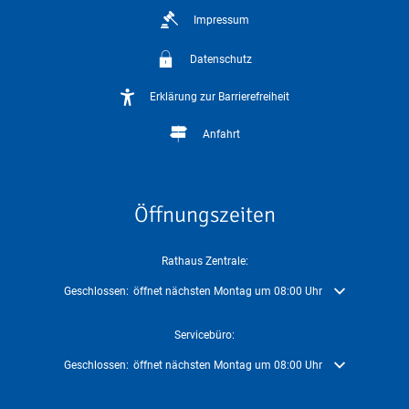
Impressum
Datenschutz
Erklärung zur Barrierefreiheit
Anfahrt
Öffnungszeiten
Rathaus Zentrale:
Klicken, um weitere Öffnungs- oder Schließzeiten auszublenden
Geschlossen:
öffnet nächsten Montag um 08:00 Uhr
Servicebüro:
Klicken, um weitere Öffnungs- oder Schließzeiten auszublenden
Geschlossen:
öffnet nächsten Montag um 08:00 Uhr