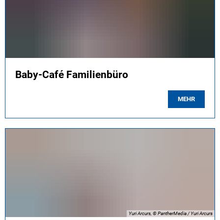
Baby-Café Familienbüro
MEHR
Yuri Arcurs, © PantherMedia / Yuri Arcurs