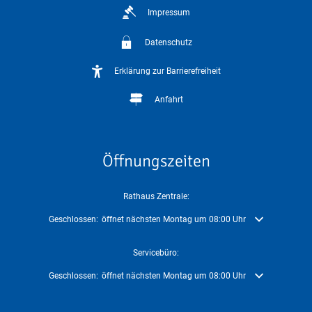
Impressum
Datenschutz
Erklärung zur Barrierefreiheit
Anfahrt
Öffnungszeiten
Rathaus Zentrale:
Klicken, um weitere Öffnungs- oder Schließzeiten auszublenden
Geschlossen:
öffnet nächsten Montag um 08:00 Uhr
Servicebüro:
Klicken, um weitere Öffnungs- oder Schließzeiten auszublenden
Geschlossen:
öffnet nächsten Montag um 08:00 Uhr