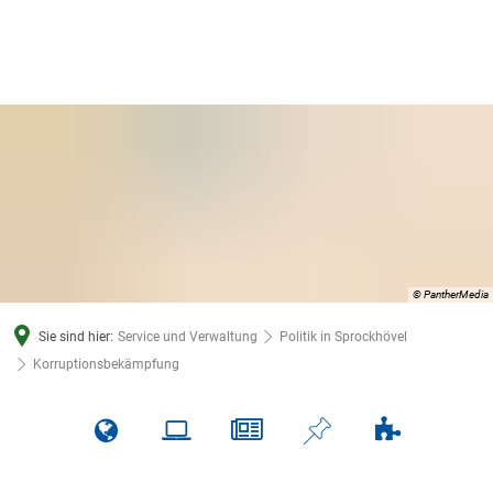
© PantherMedia
Sie sind hier:
Service und Verwaltung
Politik in Sprockhövel
Korruptionsbekämpfung