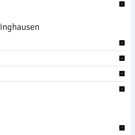
ddinghausen