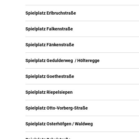
Spielplatz Erlbruchstraße
Spielplatz Falkenstraße
Spielplatz Fänkenstraße
Spielplatz Gedulderweg / Hölteregge
Spielplatz Goethestraße
Spielplatz Riepelsiepen
Spielplatz Otto-Vorberg-Straße
Spielplatz Osterhöfgen / Waldweg