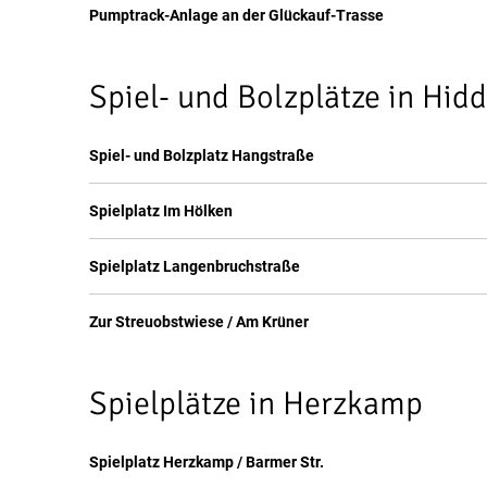
Pumptrack-Anlage an der Glückauf-Trasse
Spiel- und Bolzplätze in Hi
Spiel- und Bolzplatz Hangstraße
Spielplatz Im Hölken
Spielplatz Langenbruchstraße
Zur Streuobstwiese / Am Krüner
Spielplätze in Herzkamp
Spielplatz Herzkamp / Barmer Str.