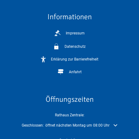
Informationen
Impressum
Datenschutz
Erklärung zur Barrierefreiheit
Anfahrt
Öffnungszeiten
Rathaus Zentrale:
Klicken, um weitere Öffnungs- oder Schließzeiten auszublenden
Geschlossen:
öffnet nächsten Montag um 08:00 Uhr