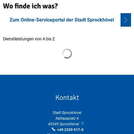
Wo
Wo finde ich was?
finde
Zum Online-Serviceportal der Stadt Sprockhövel
ich
was?
Dienstleistungen von A bis Z
Suchergebnisse werden geladen
Kontakt
Stadt Sprockhövel
Rathausplatz 4
45549
Sprockhövel
+49 2339 917-0