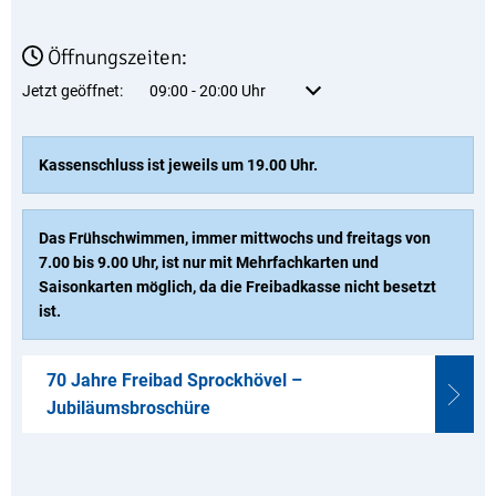
Öffnungszeiten:
Klicken, um weitere Öffnungs- oder Schließzeiten auszublenden
Jetzt geöffnet:
09:00
-
20:00
Uhr
Von 09:00 bis 20:00 Uhr
Kassenschluss ist jeweils um 19.00 Uhr.
Das Frühschwimmen, immer mittwochs und freitags von
7.00 bis 9.00 Uhr, ist nur mit Mehrfachkarten und
Saisonkarten möglich, da die Freibadkasse nicht besetzt
ist.
70 Jahre Freibad Sprockhövel –
Jubiläumsbroschüre