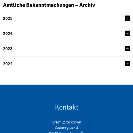
Archiv
Amtliche Bekanntmachungen – Archiv
2025
2024
2023
2022
Kontakt
Stadt Sprockhövel
Rathausplatz 4