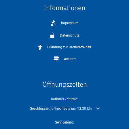
Informationen
Impressum
Datenschutz
Erklärung zur Barrierefreiheit
Anfahrt
Öffnungszeiten
Rathaus Zentrale:
Klicken, um weitere Öffnungs- oder Schließzeiten auszublenden
Geschlossen:
öffnet heute um 13:30 Uhr
Servicebüro: