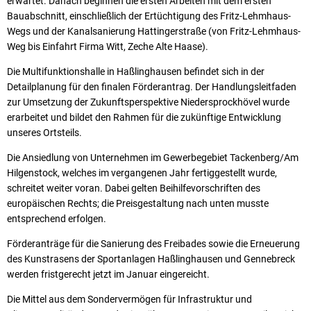
erwartet. Danach beginnen die ersten Arbeiten mit dem ersten
Bauabschnitt, einschließlich der Ertüchtigung des Fritz-Lehmhaus-
Wegs und der Kanalsanierung Hattingerstraße (von Fritz-Lehmhaus-
Weg bis Einfahrt Firma Witt, Zeche Alte Haase).
Die Multifunktionshalle in Haßlinghausen befindet sich in der
Detailplanung für den finalen Förderantrag. Der Handlungsleitfaden
zur Umsetzung der Zukunftsperspektive Niedersprockhövel wurde
erarbeitet und bildet den Rahmen für die zukünftige Entwicklung
unseres Ortsteils.
Die Ansiedlung von Unternehmen im Gewerbegebiet Tackenberg/Am
Hilgenstock, welches im vergangenen Jahr fertiggestellt wurde,
schreitet weiter voran. Dabei gelten Beihilfevorschriften des
europäischen Rechts; die Preisgestaltung nach unten musste
entsprechend erfolgen.
Förderanträge für die Sanierung des Freibades sowie die Erneuerung
des Kunstrasens der Sportanlagen Haßlinghausen und Gennebreck
werden fristgerecht jetzt im Januar eingereicht.
Die Mittel aus dem Sondervermögen für Infrastruktur und