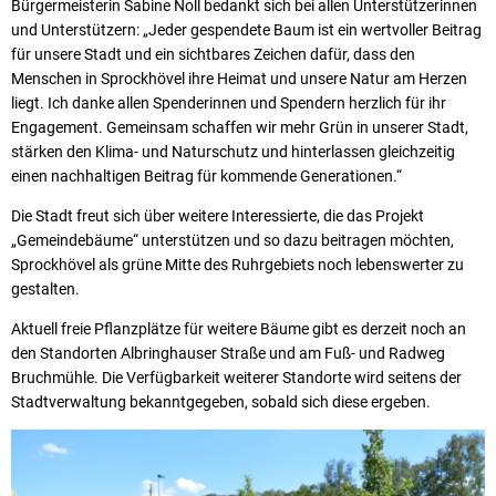
Bürgermeisterin Sabine Noll bedankt sich bei allen Unterstützerinnen
und Unterstützern: „Jeder gespendete Baum ist ein wertvoller Beitrag
für unsere Stadt und ein sichtbares Zeichen dafür, dass den
Menschen in Sprockhövel ihre Heimat und unsere Natur am Herzen
liegt. Ich danke allen Spenderinnen und Spendern herzlich für ihr
Engagement. Gemeinsam schaffen wir mehr Grün in unserer Stadt,
stärken den Klima- und Naturschutz und hinterlassen gleichzeitig
einen nachhaltigen Beitrag für kommende Generationen.“
Die Stadt freut sich über weitere Interessierte, die das Projekt
„Gemeindebäume“ unterstützen und so dazu beitragen möchten,
Sprockhövel als grüne Mitte des Ruhrgebiets noch lebenswerter zu
gestalten.
Aktuell freie Pflanzplätze für weitere Bäume gibt es derzeit noch an
den Standorten Albringhauser Straße und am Fuß- und Radweg
Bruchmühle. Die Verfügbarkeit weiterer Standorte wird seitens der
Stadtverwaltung bekanntgegeben, sobald sich diese ergeben.