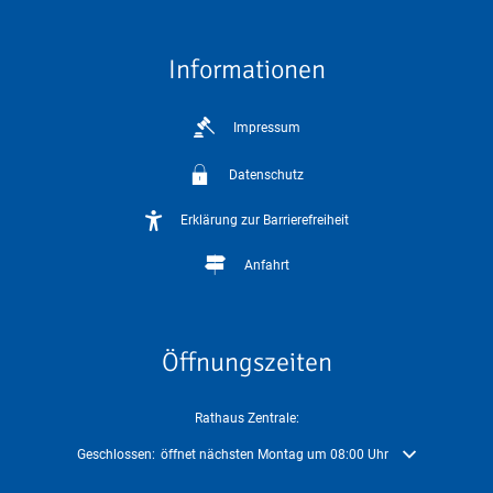
Informationen
Impressum
Datenschutz
Erklärung zur Barrierefreiheit
Anfahrt
Öffnungszeiten
Rathaus Zentrale:
Klicken, um weitere Öffnungs- oder Schließzeiten auszublenden
Geschlossen:
öffnet nächsten Montag um 08:00 Uhr