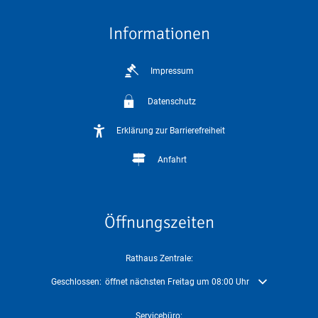
Informationen
Impressum
Datenschutz
Erklärung zur Barrierefreiheit
Anfahrt
Öffnungszeiten
Rathaus Zentrale:
Klicken, um weitere Öffnungs- oder Schließzeiten auszublenden
Geschlossen:
öffnet nächsten Freitag um 08:00 Uhr
Servicebüro: