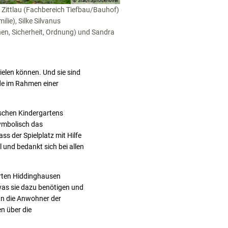
© Stadt Sprockhövel
 Zittlau (Fachbereich Tiefbau/Bauhof)
lie), Silke Silvanus
en, Sicherheit, Ordnung) und Sandra
ielen können. Und sie sind
rde im Rahmen einer
ischen Kindergartens
symbolisch das
s der Spielplatz mit Hilfe
l und bedankt sich bei allen
arten Hiddinghausen
 was sie dazu benötigen und
 an die Anwohner der
n über die