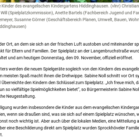
Kinder des evangelischen Kindergartens Hiddinghausen. (vlnr) Christian
 Will (Spielplatzkommission), Anette Bartels (Fachbereich Jugend und Fami
emeyer, Susanne Görner (Geschäftsbereich Planen, Umwelt, Bauen, Wohn
iddinghausen)
 der Ort, an dem sie sich an der frischen Luft austoben und miteinander sp
nkt für Eltern und Familien. Der Spielplatz an der Langenbruchstraße wu
ltet und am heutigen Donnerstag, den 09. November, offiziell eröffnet.
ters werden die neuen Spielgeräte sogleich von den Kindern des evangel
m meisten Spaß macht ihnen die Drehwippe. Sabine Noll schnitt vor Ort 
berreichte den Kindern den Schlüssel zum Spielplatz. „Ich freue mich, das
n so vielfältige Spielmöglichkeiten bietet“, so Bürgermeisterin Sabine Nol
eiche Neugestaltung.
ligung wurden insbesondere die Kinder aus dem evangelischen Kinderg
elen, wenn sie draußen sind, was sie sich auf einem Spielplatz wünschen,
onst noch wichtig ist. Aber auch über die lokalen Medien, eine Mitteilung
er eine Beschilderung direkt am Spielplatz wurden Sprockhöveler Familie
t.