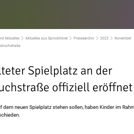
nd Aktuelles
Aktuelles aus Sprockhövel
Pressearchiv
2023
November
nbruchstraße
teter Spielplatz an der
chstraße offiziell eröffne
f dem neuen Spielplatz stehen sollen, haben Kinder im Rah
schieden.