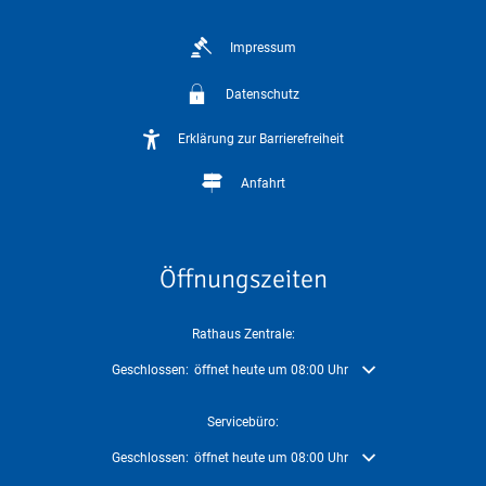
Impressum
Datenschutz
Erklärung zur Barrierefreiheit
Anfahrt
Öffnungszeiten
Rathaus Zentrale:
Klicken, um weitere Öffnungs- oder Schließzeiten auszublenden
Geschlossen:
öffnet heute um 08:00 Uhr
Servicebüro:
Klicken, um weitere Öffnungs- oder Schließzeiten auszublenden
Geschlossen:
öffnet heute um 08:00 Uhr