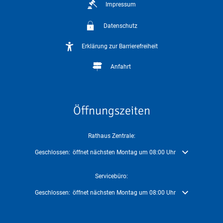
Impressum
Datenschutz
Erklärung zur Barrierefreiheit
Anfahrt
Öffnungszeiten
Rathaus Zentrale:
Klicken, um weitere Öffnungs- oder Schließzeiten auszublenden
Geschlossen:
öffnet nächsten Montag um 08:00 Uhr
Servicebüro:
Klicken, um weitere Öffnungs- oder Schließzeiten auszublenden
Geschlossen:
öffnet nächsten Montag um 08:00 Uhr