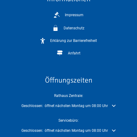
Impressum
Datenschutz
Erklärung zur Barrierefreiheit
Anfahrt
Öffnungszeiten
Rathaus Zentrale:
Klicken, um weitere Öffnungs- oder Schließzeiten auszublenden
Geschlossen:
öffnet nächsten Montag um 08:00 Uhr
Servicebüro:
Klicken, um weitere Öffnungs- oder Schließzeiten auszublenden
Geschlossen:
öffnet nächsten Montag um 08:00 Uhr