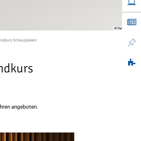
© PantherMedia / B
ndkurs Schauspielern
ndkurs
ahren angeboten.