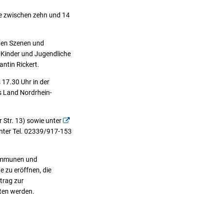
he zwischen zehn und 14
nen Szenen und
n Kinder und Jugendliche
ntin Rickert.
 17.30 Uhr in der
as Land Nordrhein-
 Str. 13) sowie unter
unter Tel. 02339/917-153
Kommunen und
 zu eröffnen, die
itrag zur
oten werden.