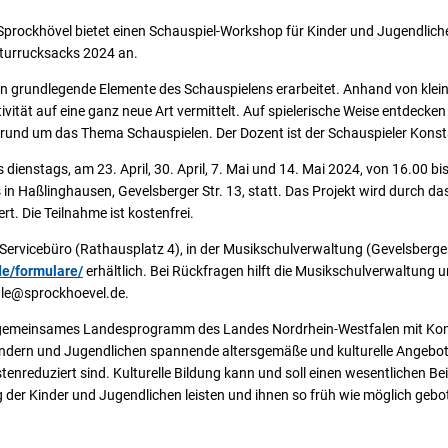
 Sprockhövel bietet einen Schauspiel-Workshop für Kinder und Jugendlic
turrucksacks 2024 an.
 grundlegende Elemente des Schauspielens erarbeitet. Anhand von klei
ivität auf eine ganz neue Art vermittelt. Auf spielerische Weise entdecke
 rund um das Thema Schauspielen. Der Dozent ist der Schauspieler Konsta
 dienstags, am 23. April, 30. April, 7. Mai und 14. Mai 2024, von 16.00 bis
in Haßlinghausen, Gevelsberger Str. 13, statt. Das Projekt wird durch d
rt. Die Teilnahme ist kostenfrei.
ervicebüro (Rathausplatz 4), in der Musikschulverwaltung (Gevelsberger
e/formulare/
erhältlich. Bei Rückfragen hilft die Musikschulverwaltung 
ule@sprockhoevel.de.
in gemeinsames Landesprogramm des Landes Nordrhein-Westfalen mit 
indern und Jugendlichen spannende altersgemäße und kulturelle Angebote
tenreduziert sind. Kulturelle Bildung kann und soll einen wesentlichen Be
 der Kinder und Jugendlichen leisten und ihnen so früh wie möglich geb