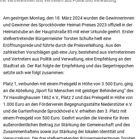
mit Vertreterinnen und Vertretern aus Politik und Verwaltung.
Am gestrigen Montag, den 18. März 2024 wurden die Gewinnerinnen
und Gewinner des Sprockhöveler Heimat-Preises 2023 offiziell in der
Heimatstube an der Hauptstraße 85 mit einer Urkunde geehrt. Erster
stellvertretender Bürgermeister Torsten Schulte hielt eine
Eröffnungsrede und führte durch die Preisverleihung. Aus den
zahlreichen Vorschlägen gab eine Jury, bestehend aus Vertreterinnen
und Vertretern aus Politik und Verwaltung, eine Empfehlung an den
Stadtrat ab. Der Rat folgte der Empfehlung und das Siegertreppchen
setzte sich wie folgt zusammen:
Platz 1, verbunden mit einem Preisgeld in Höhe von 3.500 Euro, ging
an die Abteilung „Sport für Menschen mit geistiger Behinderung“ des
TV Hasslinghausen 1862 e.V., Platz 2 und das Preisgeld in Höhe von
1.000 Euro an den Förderverein Begegnungsstätte Niederstüter e.V.
und die Gartenfreunde Sprockhövel e.V. erhielten den 3. Platz mit
einem Preisgeld von 500 Euro. Geehrt wurden die Vereine für ihren
außerordentlichen Beitrag zur Stärkung der Gemeinschaft und des
Zusammenhaltens sowie zur Stärkung der lokalen Identität und
Verwurzelung. Die drei stellvertretenden Bürgermeister*innen Torsten