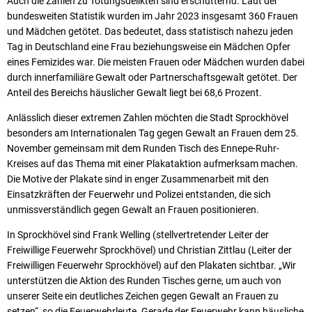
Auch die Zahlen zu Tötungsdelikten sind erschütternd. Laut der
bundesweiten Statistik wurden im Jahr 2023 insgesamt 360 Frauen
und Mädchen getötet. Das bedeutet, dass statistisch nahezu jeden
Tag in Deutschland eine Frau beziehungsweise ein Mädchen Opfer
eines Femizides war. Die meisten Frauen oder Mädchen wurden dabei
durch innerfamiliäre Gewalt oder Partnerschaftsgewalt getötet. Der
Anteil des Bereichs häuslicher Gewalt liegt bei 68,6 Prozent.
Anlässlich dieser extremen Zahlen möchten die Stadt Sprockhövel
besonders am Internationalen Tag gegen Gewalt an Frauen dem 25.
November gemeinsam mit dem Runden Tisch des Ennepe-Ruhr-
Kreises auf das Thema mit einer Plakataktion aufmerksam machen.
Die Motive der Plakate sind in enger Zusammenarbeit mit den
Einsatzkräften der Feuerwehr und Polizei entstanden, die sich
unmissverständlich gegen Gewalt an Frauen positionieren.
In Sprockhövel sind Frank Welling (stellvertretender Leiter der
Freiwillige Feuerwehr Sprockhövel) und Christian Zittlau (Leiter der
Freiwilligen Feuerwehr Sprockhövel) auf den Plakaten sichtbar. „Wir
unterstützen die Aktion des Runden Tisches gerne, um auch von
unserer Seite ein deutliches Zeichen gegen Gewalt an Frauen zu
setzen“, so die Feuerwehrleute. Gerade der Feuerwehr kann häusliche