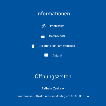
Informationen
Impressum
Datenschutz
Erklärung zur Barrierefreiheit
Anfahrt
Öffnungszeiten
Rathaus Zentrale:
Klicken, um weitere Öffnungs- oder Schließzeiten auszublenden
Geschlossen:
öffnet nächsten Montag um 08:00 Uhr