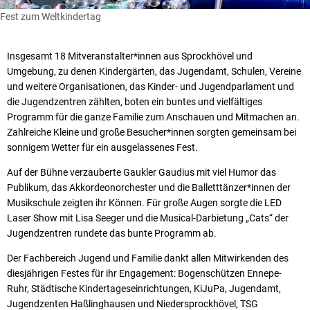
Fest zum Weltkindertag
Insgesamt 18 Mitveranstalter*innen aus Sprockhövel und
Umgebung, zu denen Kindergärten, das Jugendamt, Schulen, Vereine
und weitere Organisationen, das Kinder- und Jugendparlament und
die Jugendzentren zählten, boten ein buntes und vielfältiges
Programm für die ganze Familie zum Anschauen und Mitmachen an.
Zahlreiche Kleine und große Besucher*innen sorgten gemeinsam bei
sonnigem Wetter für ein ausgelassenes Fest.
Auf der Bühne verzauberte Gaukler Gaudius mit viel Humor das
Publikum, das Akkordeonorchester und die Balletttänzer*innen der
Musikschule zeigten ihr Können. Für große Augen sorgte die LED
Laser Show mit Lisa Seeger und die Musical-Darbietung „Cats“ der
Jugendzentren rundete das bunte Programm ab.
Der Fachbereich Jugend und Familie dankt allen Mitwirkenden des
diesjährigen Festes für ihr Engagement: Bogenschützen Ennepe-
Ruhr, Städtische Kindertageseinrichtungen, KiJuPa, Jugendamt,
Jugendzenten Haßlinghausen und Niedersprockhövel, TSG