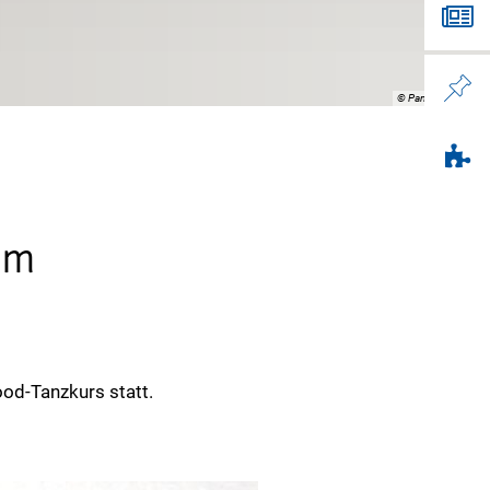
© PantherMedia / B
um
od-Tanzkurs statt.