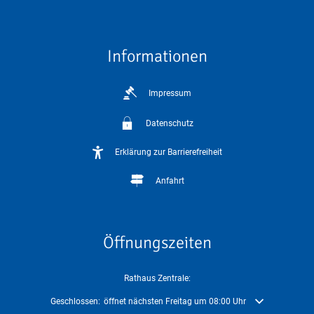
Informationen
Impressum
Datenschutz
Erklärung zur Barrierefreiheit
Anfahrt
Öffnungszeiten
Rathaus Zentrale:
Klicken, um weitere Öffnungs- oder Schließzeiten auszublenden
Geschlossen:
öffnet nächsten Freitag um 08:00 Uhr