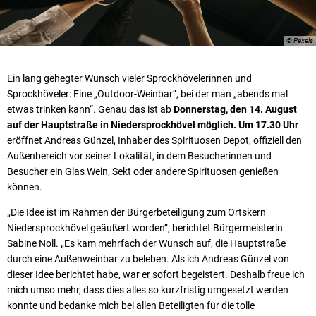
© Pexels
Ein lang gehegter Wunsch vieler Sprockhövelerinnen und
Sprockhöveler: Eine „Outdoor-Weinbar“, bei der man „abends mal
etwas trinken kann“. Genau das ist ab
Donnerstag, den 14. August
auf der Hauptstraße in Niedersprockhövel möglich. Um 17.30 Uhr
eröffnet Andreas Günzel, Inhaber des Spirituosen Depot, offiziell den
Außenbereich vor seiner Lokalität, in dem Besucherinnen und
Besucher ein Glas Wein, Sekt oder andere Spirituosen genießen
können.
„Die Idee ist im Rahmen der Bürgerbeteiligung zum Ortskern
Niedersprockhövel geäußert worden“, berichtet Bürgermeisterin
Sabine Noll. „Es kam mehrfach der Wunsch auf, die Hauptstraße
durch eine Außenweinbar zu beleben. Als ich Andreas Günzel von
dieser Idee berichtet habe, war er sofort begeistert. Deshalb freue ich
mich umso mehr, dass dies alles so kurzfristig umgesetzt werden
konnte und bedanke mich bei allen Beteiligten für die tolle