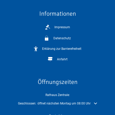
Informationen
Impressum
Datenschutz
Erklärung zur Barrierefreiheit
Anfahrt
Öffnungszeiten
Rathaus Zentrale:
Klicken, um weitere Öffnungs- oder Schließzeiten auszublenden
Geschlossen:
öffnet nächsten Montag um 08:00 Uhr