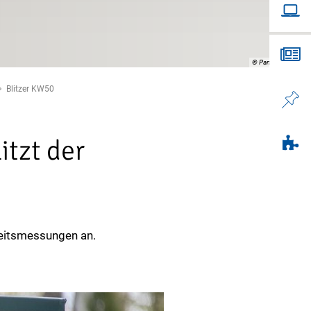
© PantherMedia / B
Blitzer KW50
tzt der
keitsmessungen an.