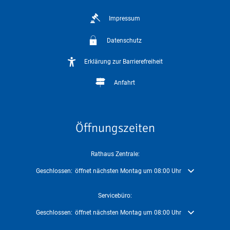
Impressum
Datenschutz
Erklärung zur Barrierefreiheit
Anfahrt
Öffnungszeiten
Rathaus Zentrale:
Klicken, um weitere Öffnungs- oder Schließzeiten auszublenden
Geschlossen:
öffnet nächsten Montag um 08:00 Uhr
Servicebüro:
Klicken, um weitere Öffnungs- oder Schließzeiten auszublenden
Geschlossen:
öffnet nächsten Montag um 08:00 Uhr