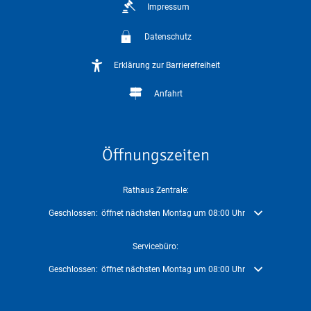
Impressum
Datenschutz
Erklärung zur Barrierefreiheit
Anfahrt
Öffnungszeiten
Rathaus Zentrale:
Klicken, um weitere Öffnungs- oder Schließzeiten auszublenden
Geschlossen:
öffnet nächsten Montag um 08:00 Uhr
Servicebüro:
Klicken, um weitere Öffnungs- oder Schließzeiten auszublenden
Geschlossen:
öffnet nächsten Montag um 08:00 Uhr