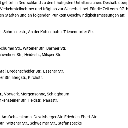
 gehört in Deutschland zu den häufigsten Unfallursachen. Deshalb überp
rkehrsteilnehmer und trägt so zur Sicherheit bei. Für die Zeit vom 07. bi
den Städten und an folgenden Punkten Geschwindigkeitsmessungen an:
., Schmiedestr., An der Kohlenbahn, Trienendorfer Str.
ochumer Str., Wittener Str., Barmer Str.
hwelmer Str., Heidestr., Milsper Str.
al, Bredenscheider Str., Essener Str.
r Str., Bergstr., Kirchstr.
Str., Vorwerk, Morgensonne, Schlagbaum
kensteiner Str., Feldstr., Paasstr.
 Am Ochsenkamp, Gevelsberger Str. Friedrich-Ebert-Str.
r., Wittener Str., Schwelmer Str., Stefansbecke