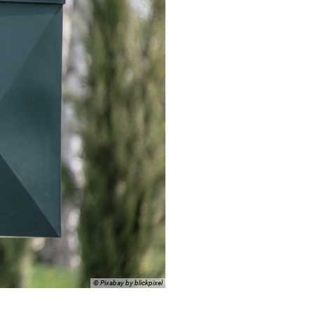
© Pixabay by blickpixel