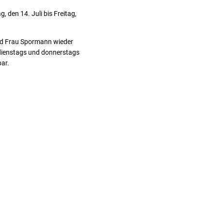
 den 14. Juli bis Freitag,
und Frau Spormann wieder
 dienstags und donnerstags
bar.