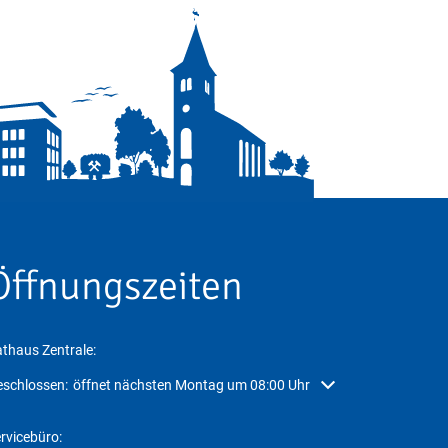
Öffnungszeiten
thaus Zentrale:
icken, um weitere Öffnungs- oder Schließzeiten auszublenden
schlossen:
öffnet nächsten Montag um 08:00 Uhr
rvicebüro: