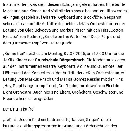
Instrumenten, was sie in diesem Schuljahr gelernt haben. Eine bunte
Mischung aus Kinder- und Volksliedern sowie bekannten Hits werden
erklingen, gespielt auf Gitarre, Keyboard und Blockflöte. Gespannt
sein darf man auf die Auftritte der beiden JeKits-Orchester unter der
Leitung von Olga Belyaeva und Markus Pitsch mit den Hits „Cotton
Eye Joe“ von Rednex , „Smoke on the Water“ von Deep Purple und
dem „Orchester-Rap“ von Heike Quade.
„Bühne frei!“ heißt es am Montag, 07.07.2025, um 17.00 Uhr für die
JeKits-Kinder der
Grundschule Börgersbruch
. Die Kinder musizieren
auf den Instrumenten Gitarre, Keyboard, Violine und Querflöte. Der
Höhepunkt des Konzertes ist der Auftritt der JeKits-Orchester unter
Leitung von Markus Pitsch und Marisa Gomez Kessler mit den Hits
„Hey, Pippi Langstrumpf“ und „Don´t bring me down“ von Electric
Light Orchestra. Auch hier sind Eltern, Großeltern, Geschwister und
Freunde herzlich eingeladen.
Der Eintritt ist frei.
„JeKits - Jedem Kind ein Instrumente, Tanzen, Singen“ ist ein
kulturelles Bildungsprogramm in Grund- und Förderschulen des