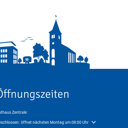
Öffnungszeiten
thaus Zentrale:
icken, um weitere Öffnungs- oder Schließzeiten auszublenden
schlossen:
öffnet nächsten Montag um 08:00 Uhr