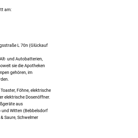
tt am:
gsstraße L 70n (Glückauf
lt- und Autobatterien,
soweit sie die Apotheken
mpen gehören, im
rden.
aster, Föhne, elektrische
er elektrische Dosenöffner.
oßgeräte aus
) und Witten (Bebbelsdorf
r & Saure, Schwelmer