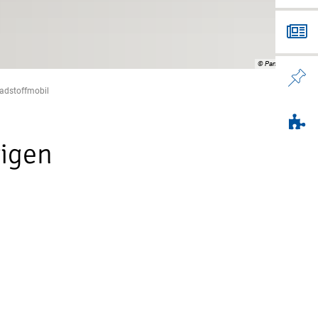
© PantherMedia / B
adstoffmobil
igen