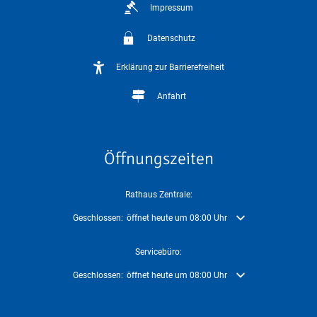
Impressum
Datenschutz
Erklärung zur Barrierefreiheit
Anfahrt
Öffnungszeiten
Rathaus Zentrale:
Klicken, um weitere Öffnungs- oder Schließzeiten auszublenden
Geschlossen:
öffnet heute um 08:00 Uhr
Servicebüro:
Klicken, um weitere Öffnungs- oder Schließzeiten auszublenden
Geschlossen:
öffnet heute um 08:00 Uhr