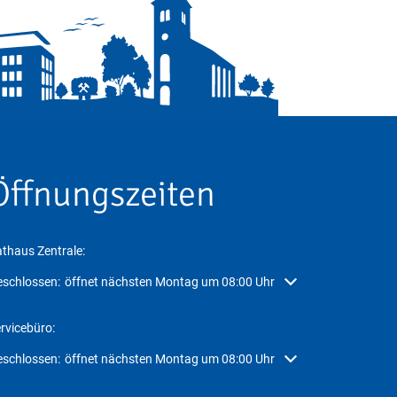
Öffnungszeiten
thaus Zentrale:
icken, um weitere Öffnungs- oder Schließzeiten auszublenden
schlossen:
öffnet nächsten Montag um 08:00 Uhr
rvicebüro:
icken, um weitere Öffnungs- oder Schließzeiten auszublenden
schlossen:
öffnet nächsten Montag um 08:00 Uhr