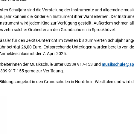
ersten Schuljahr sind die Vorstellung der Instrumente und allgemeine musi
uljahr können die Kinder ein Instrument ihrer Wahl erlernen. Der Instrume
 Instrument wird jedem Kind zur Verfügung gestellt. Außerdem nehmen all
t es zehn solcher Orchester an den Grundschulen in Sprockhövel.
lässler für den JeKits-Unterricht im zweiten bis zum vierten Schuljahr an
ühr beträgt 26,00 Euro. Entsprechende Unterlagen wurden bereits von d
Anmeldeschluss ist der 7. April 2025.
arbeiterinnen der Musikschule unter 02339 917-153 und
musikschule@sp
2339 917-155 gerne zur Verfügung.
 Bildungsangebot in den Grundschulen in Nordrhein-Westfalen und wird 