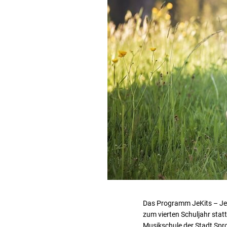
Das Programm JeKits – Jed
zum vierten Schuljahr stat
Musikschule der Stadt Sproc