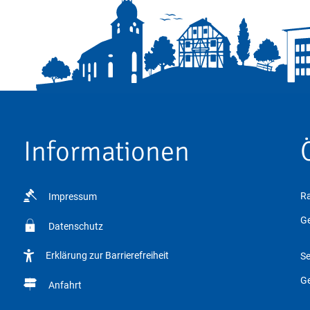
Informationen
Ra
Impressum
Kl
Ge
Datenschutz
Erklärung zur Barrierefreiheit
Se
Kl
Ge
Anfahrt