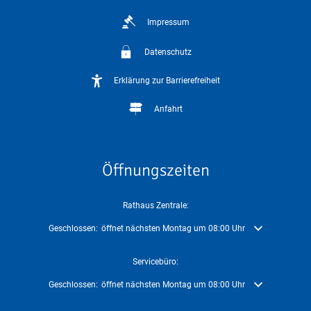
Impressum
Datenschutz
Erklärung zur Barrierefreiheit
Anfahrt
Öffnungszeiten
Rathaus Zentrale:
Klicken, um weitere Öffnungs- oder Schließzeiten auszublenden
Geschlossen:
öffnet nächsten Montag um 08:00 Uhr
Servicebüro:
Klicken, um weitere Öffnungs- oder Schließzeiten auszublenden
Geschlossen:
öffnet nächsten Montag um 08:00 Uhr