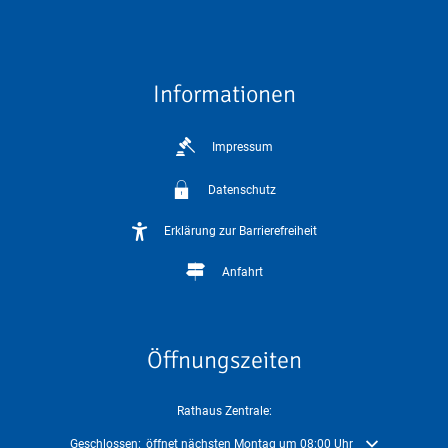
Informationen
Impressum
Datenschutz
Erklärung zur Barrierefreiheit
Anfahrt
Öffnungszeiten
Rathaus Zentrale:
Klicken, um weitere Öffnungs- oder Schließzeiten auszublenden
Geschlossen:
öffnet nächsten Montag um 08:00 Uhr