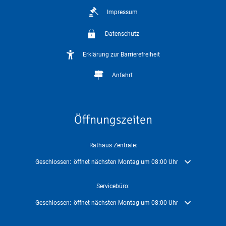
Impressum
Datenschutz
Erklärung zur Barrierefreiheit
Anfahrt
Öffnungszeiten
Rathaus Zentrale:
Klicken, um weitere Öffnungs- oder Schließzeiten auszublenden
Geschlossen:
öffnet nächsten Montag um 08:00 Uhr
Servicebüro:
Klicken, um weitere Öffnungs- oder Schließzeiten auszublenden
Geschlossen:
öffnet nächsten Montag um 08:00 Uhr