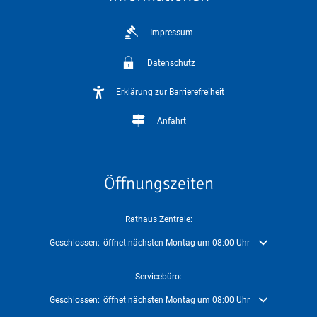
Impressum
Datenschutz
Erklärung zur Barrierefreiheit
Anfahrt
Öffnungszeiten
Rathaus Zentrale:
Klicken, um weitere Öffnungs- oder Schließzeiten auszublenden
Geschlossen:
öffnet nächsten Montag um 08:00 Uhr
Servicebüro:
Klicken, um weitere Öffnungs- oder Schließzeiten auszublenden
Geschlossen:
öffnet nächsten Montag um 08:00 Uhr